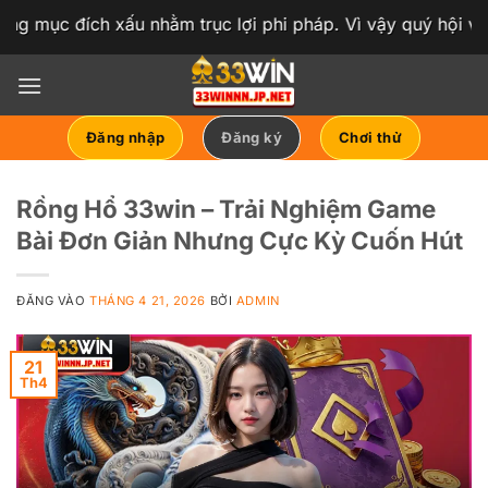
Bỏ
h xấu nhằm trục lợi phi pháp. Vì vậy quý hội viên tuyệt đ
qua
nội
dung
Đăng nhập
Đăng ký
Chơi thử
Rồng Hổ 33win – Trải Nghiệm Game
Bài Đơn Giản Nhưng Cực Kỳ Cuốn Hút
ĐĂNG VÀO
THÁNG 4 21, 2026
BỞI
ADMIN
21
Th4