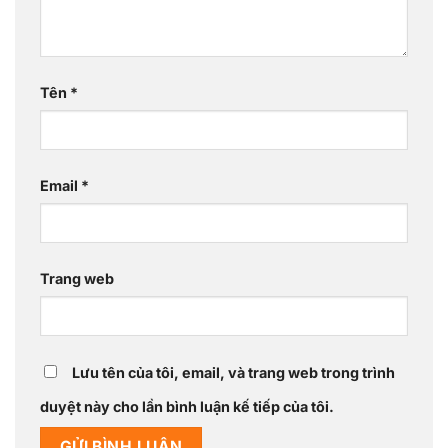
Tên
*
Email
*
Trang web
Lưu tên của tôi, email, và trang web trong trình
duyệt này cho lần bình luận kế tiếp của tôi.