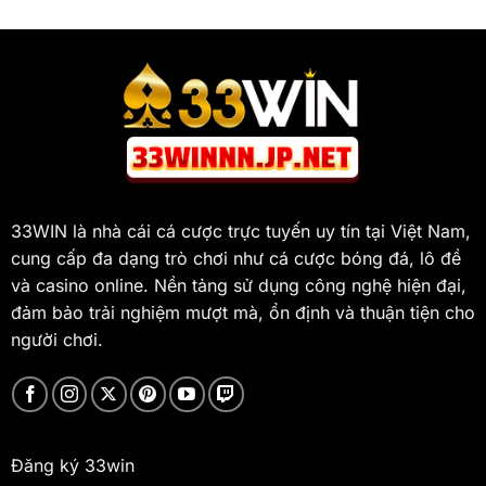
Nổ
Cao
Trình
Hũ
Của
Săn
Kim
Game
Jackpot
Cương
Bài
Đỉnh
33win
Việt
Cao
–
Không
Hành
Thể
Trình
Bỏ
Chinh
Lỡ
Phục
Jackpot
Đẳng
Cấp
33WIN
là nhà cái cá cược trực tuyến uy tín tại Việt Nam,
cung cấp đa dạng trò chơi như cá cược bóng đá, lô đề
và casino online. Nền tảng sử dụng công nghệ hiện đại,
đảm bảo trải nghiệm mượt mà, ổn định và thuận tiện cho
người chơi.
Đăng ký 33win