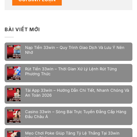
BÀI VIẾT MỚI
Nạp Tiền 33win – Quy Trình Giao Dịch Và Lưu Ý Nên
Nhớ
Không
có
bình
Rút Tiền 33win – Thời Gian Xử Lý Lệnh Rút Từng
luận
Phương Thức
ở
Không
Nạp
có
Tiền
bình
Tải App 33win – Hướng Dẫn Chi Tiết, Nhanh Chóng Và
33win
luận
An Toàn 2026
–
ở
Không
Quy
Rút
có
Trình
Tiền
bình
Casino 33win – Sòng Bài Trực Tuyến Đẳng Cấp Hàng
Giao
33win
luận
Đầu Châu Á
Dịch
–
ở
Và
Không
Thời
Tải
Lưu
có
Gian
App
Ý
bình
Mẹo Chơi Poke Giúp Tăng Tỷ Lệ Thắng Tại 33win
Xử
33win
Nên