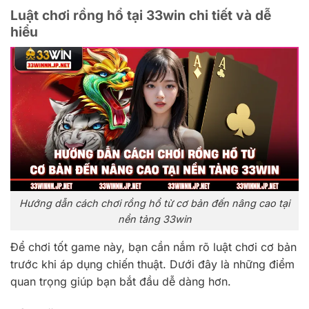
Luật chơi rồng hổ tại 33win chi tiết và dễ
hiểu
Hướng dẫn cách chơi rồng hổ từ cơ bản đến nâng cao tại
nền tảng 33win
Để chơi tốt game này, bạn cần nắm rõ luật chơi cơ bản
trước khi áp dụng chiến thuật. Dưới đây là những điểm
quan trọng giúp bạn bắt đầu dễ dàng hơn.