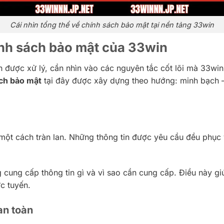
Cái nhìn tổng thể về chính sách bảo mật tại nền tảng 33win
ính sách bảo mật của 33win
h được xử lý, cần nhìn vào các nguyên tắc cốt lõi mà 33win
ch bảo mật
tại đây được xây dựng theo hướng: minh bạch – 
một cách tràn lan. Những thông tin được yêu cầu đều phục 
 cung cấp thông tin gì và vì sao cần cung cấp. Điều này gi
ực tuyến.
an toàn