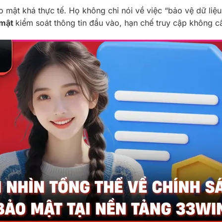
mật khá thực tế. Họ không chỉ nói về việc “bảo vệ dữ liệu”
 mật
kiểm soát thông tin đầu vào, hạn chế truy cập không cần