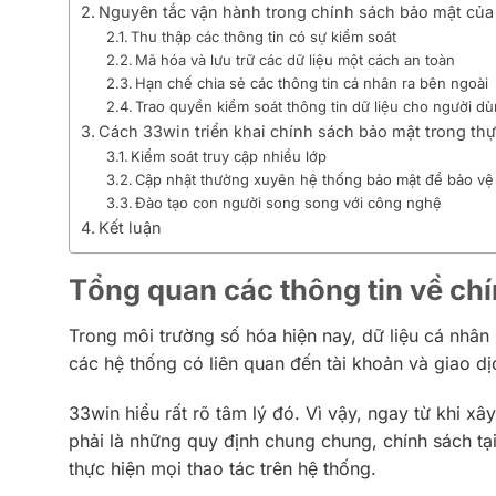
Nguyên tắc vận hành trong chính sách bảo mật của
Thu thập các thông tin có sự kiểm soát
Mã hóa và lưu trữ các dữ liệu một cách an toàn
Hạn chế chia sẻ các thông tin cá nhân ra bên ngoài
Trao quyền kiểm soát thông tin dữ liệu cho người d
Cách 33win triển khai chính sách bảo mật trong thự
Kiểm soát truy cập nhiều lớp
Cập nhật thường xuyên hệ thống bảo mật để bảo vệ 
Đào tạo con người song song với công nghệ
Kết luận
Tổng quan các thông tin về ch
Trong môi trường số hóa hiện nay, dữ liệu cá nhân k
các hệ thống có liên quan đến tài khoản và giao d
33win hiểu rất rõ tâm lý đó. Vì vậy, ngay từ khi x
phải là những quy định chung chung, chính sách tạ
thực hiện mọi thao tác trên hệ thống.