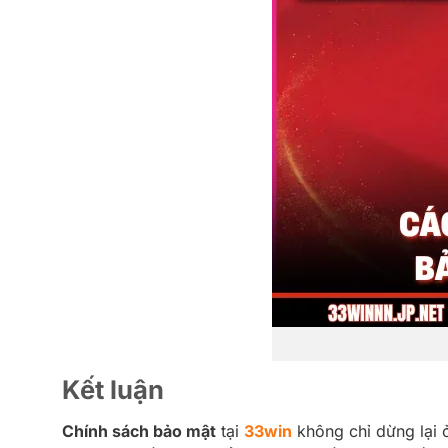
Kết luận
Chính sách bảo mật
tại
33win
không chỉ dừng lại 