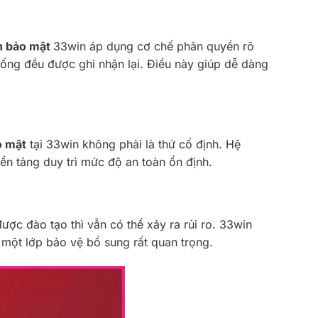
h bảo mật
33win áp dụng cơ chế phân quyền rõ
hống đều được ghi nhận lại. Điều này giúp dễ dàng
o mật
tại 33win không phải là thứ cố định. Hệ
ền tảng duy trì mức độ an toàn ổn định.
ợc đào tạo thì vẫn có thể xảy ra rủi ro. 33win
n một lớp bảo vệ bổ sung rất quan trọng.