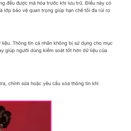
ng đều được mã hóa trước khi lưu trữ. Điều này có
à lớp bảo vệ quan trọng giúp hạn chế tối đa rủi ro
ữ liệu. Thông tin cá nhân không bị sử dụng cho mục
y giúp người dùng kiểm soát tốt hơn dữ liệu của
ra, chỉnh sửa hoặc yêu cầu xóa thông tin khi