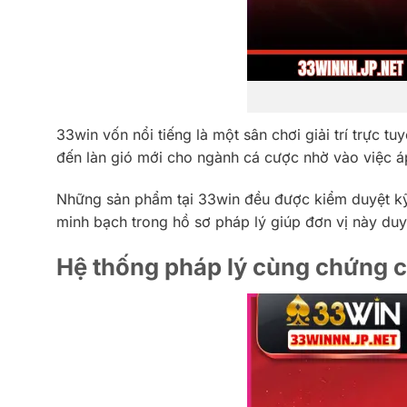
33win vốn nổi tiếng là một sân chơi giải trí trực tu
đến làn gió mới cho ngành cá cược nhờ vào việc áp
Những sản phẩm tại 33win đều được kiểm duyệt kỹ
minh bạch trong hồ sơ pháp lý giúp đơn vị này duy
Hệ thống pháp lý cùng chứng c