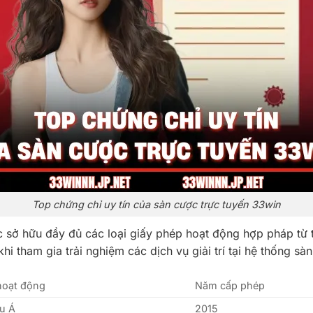
Top chứng chỉ uy tín của sàn cược trực tuyến 33win
c sở hữu đầy đủ các loại giấy phép hoạt động hợp pháp từ 
i tham gia trải nghiệm các dịch vụ giải trí tại hệ thống sàn
hoạt động
Năm cấp phép
u Á
2015