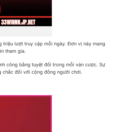
àng triệu lượt truy cập mỗi ngày. Đơn vị này mang
ên tham gia.
nh công bằng tuyệt đối trong mỗi ván cược. Sự
ng chắc đối với cộng đồng người chơi.