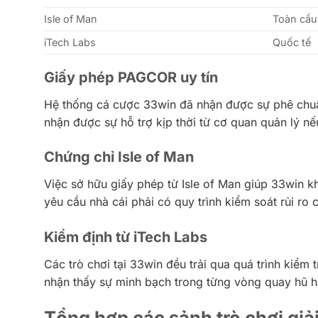
Isle of Man
Toàn cầu
iTech Labs
Quốc tế
Giấy phép PAGCOR uy tín
Hệ thống cá cược 33win đã nhận được sự phê chuẩn 
nhận được sự hỗ trợ kịp thời từ cơ quan quản lý nế
Chứng chỉ Isle of Man
Việc sở hữu giấy phép từ Isle of Man giúp 33win k
yêu cầu nhà cái phải có quy trình kiểm soát rủi r
Kiểm định từ iTech Labs
Các trò chơi tại 33win đều trải qua quá trình kiểm 
nhận thấy sự minh bạch trong từng vòng quay hũ ha
Tổng hợp các sảnh trò chơi giải