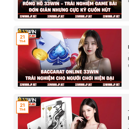
21
Th4
21
Th4