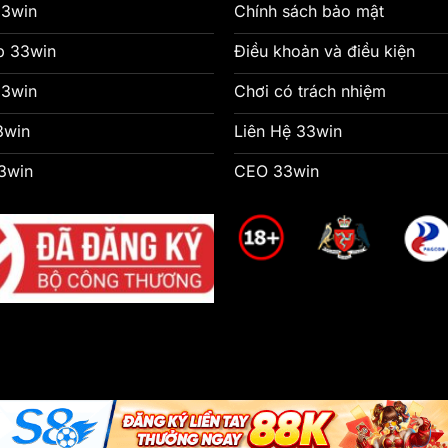
33win
Chính sách bảo mật
p 33win
Điều khoản và điều kiện
33win
Chơi có trách nhiệm
3win
Liên Hệ 33win
3win
CEO 33win
Copyright 2026 ©
Hyy seo top