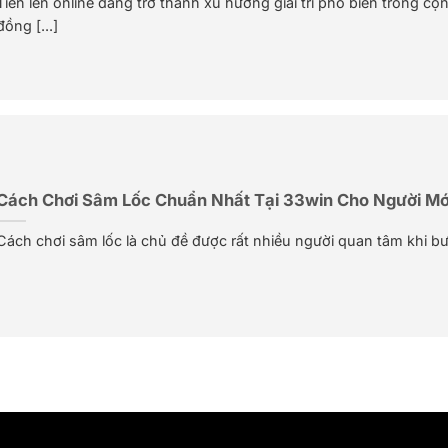
Tiến lên online đang trở thành xu hướng giải trí phổ biến trong cộ
đồng [...]
Cách Chơi Sâm Lốc Chuẩn Nhất Tại 33win Cho Người Mớ
Cách chơi sâm lốc là chủ đề được rất nhiều người quan tâm khi bướ