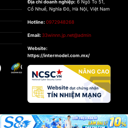
Địa chỉ doanh nghiệp:
6 Ngõ To 51,
Cổ Nhuế, Nghĩa Đô, Hà Nội, Việt Nam
Hotline:
0972948268
Email:
33winnn.jp.net@admin
Website:
https://intermodel.com.mx/