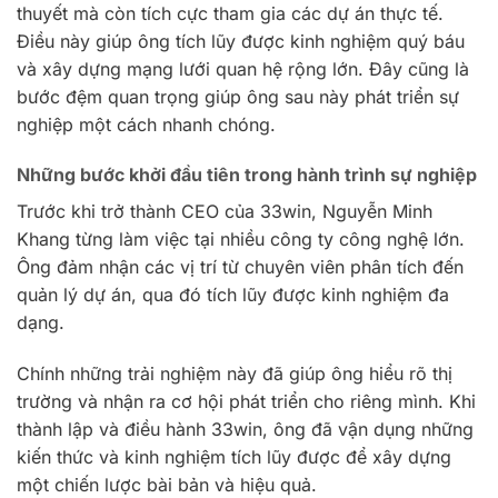
thuyết mà còn tích cực tham gia các dự án thực tế.
Điều này giúp ông tích lũy được kinh nghiệm quý báu
và xây dựng mạng lưới quan hệ rộng lớn. Đây cũng là
bước đệm quan trọng giúp ông sau này phát triển sự
nghiệp một cách nhanh chóng.
Những bước khởi đầu tiên trong hành trình sự nghiệp
Trước khi trở thành CEO của 33win, Nguyễn Minh
Khang từng làm việc tại nhiều công ty công nghệ lớn.
Ông đảm nhận các vị trí từ chuyên viên phân tích đến
quản lý dự án, qua đó tích lũy được kinh nghiệm đa
dạng.
Chính những trải nghiệm này đã giúp ông hiểu rõ thị
trường và nhận ra cơ hội phát triển cho riêng mình. Khi
thành lập và điều hành 33win, ông đã vận dụng những
kiến thức và kinh nghiệm tích lũy được để xây dựng
một chiến lược bài bản và hiệu quả.