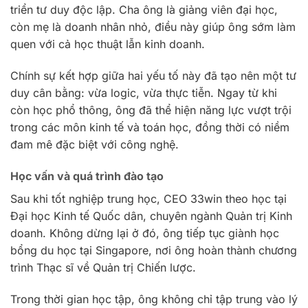
triển tư duy độc lập. Cha ông là giảng viên đại học,
còn mẹ là doanh nhân nhỏ, điều này giúp ông sớm làm
quen với cả học thuật lẫn kinh doanh.
Chính sự kết hợp giữa hai yếu tố này đã tạo nên một tư
duy cân bằng: vừa logic, vừa thực tiễn. Ngay từ khi
còn học phổ thông, ông đã thể hiện năng lực vượt trội
trong các môn kinh tế và toán học, đồng thời có niềm
đam mê đặc biệt với công nghệ.
Học vấn và quá trình đào tạo
Sau khi tốt nghiệp trung học, CEO 33win theo học tại
Đại học Kinh tế Quốc dân, chuyên ngành Quản trị Kinh
doanh. Không dừng lại ở đó, ông tiếp tục giành học
bổng du học tại Singapore, nơi ông hoàn thành chương
trình Thạc sĩ về Quản trị Chiến lược.
Trong thời gian học tập, ông không chỉ tập trung vào lý