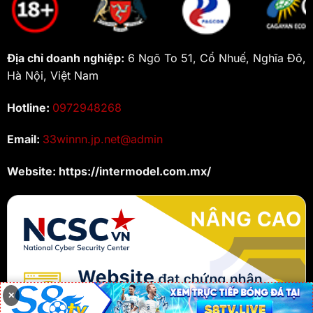
Địa chỉ doanh nghiệp:
6 Ngõ To 51, Cổ Nhuế, Nghĩa Đô,
Hà Nội, Việt Nam
Hotline:
0972948268
Email:
33winnn.jp.net@admin
Website:
https://intermodel.com.mx/
✕