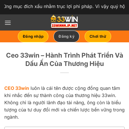
Bỏ
 đích xấu nhằm trục lợi phi pháp. Vì vậy quý hội viên tuy
qua
nội
dung
Đăng nhập
Đăng ký
Chơi thử
Ceo 33win – Hành Trình Phát Triển Và
Dấu Ấn Của Thương Hiệu
CEO 33win
luôn là cái tên được cộng đồng quan tâm
khi nhắc đến sự thành công của thương hiệu 33win.
Không chỉ là người lãnh đạo tài năng, ông còn là biểu
tượng của tư duy đổi mới và chiến lược bền vững trong
ngành.