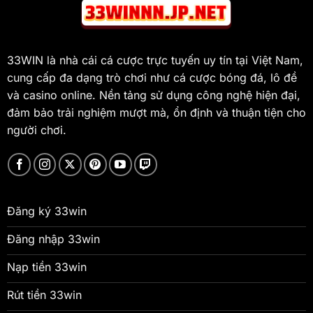
33WIN
là nhà cái cá cược trực tuyến uy tín tại Việt Nam,
cung cấp đa dạng trò chơi như cá cược bóng đá, lô đề
và casino online. Nền tảng sử dụng công nghệ hiện đại,
đảm bảo trải nghiệm mượt mà, ổn định và thuận tiện cho
người chơi.
Đăng ký 33win
Đăng nhập 33win
Nạp tiền 33win
Rút tiền 33win