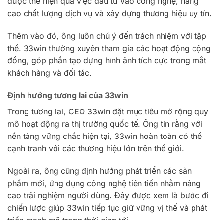
được thể hiện qua việc đầu tư vào công nghệ, nâng
cao chất lượng dịch vụ và xây dựng thương hiệu uy tín.
Thêm vào đó, ông luôn chú ý đến trách nhiệm với tập
thể. 33win thường xuyên tham gia các hoạt động cộng
đồng, góp phần tạo dựng hình ảnh tích cực trong mắt
khách hàng và đối tác.
Định hướng tương lai của 33win
Trong tương lai, CEO 33win đặt mục tiêu mở rộng quy
mô hoạt động ra thị trường quốc tế. Ông tin rằng với
nền tảng vững chắc hiện tại, 33win hoàn toàn có thể
cạnh tranh với các thương hiệu lớn trên thế giới.
Ngoài ra, ông cũng định hướng phát triển các sản
phẩm mới, ứng dụng công nghệ tiên tiến nhằm nâng
cao trải nghiệm người dùng. Đây được xem là bước đi
chiến lược giúp 33win tiếp tục giữ vững vị thế và phát
triển mạnh mẽ trong thời gian tới.