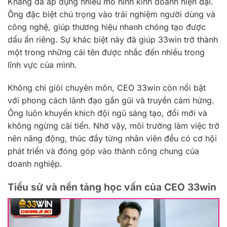
Khang đã áp dụng nhiều mô hình kinh doanh hiện đại.
Ông đặc biệt chú trọng vào trải nghiệm người dùng và
công nghệ, giúp thương hiệu nhanh chóng tạo được
dấu ấn riêng. Sự khác biệt này đã giúp 33win trở thành
một trong những cái tên được nhắc đến nhiều trong
lĩnh vực của mình.
Không chỉ giỏi chuyên môn, CEO 33win còn nổi bật
với phong cách lãnh đạo gần gũi và truyền cảm hứng.
Ông luôn khuyến khích đội ngũ sáng tạo, đổi mới và
không ngừng cải tiến. Nhờ vậy, môi trường làm việc trở
nên năng động, thúc đẩy từng nhân viên đều có cơ hội
phát triển và đóng góp vào thành công chung của
doanh nghiệp.
Tiểu sử và nền tảng học vấn của CEO 33win